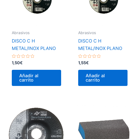
Abrasivos
Abrasivos
DISCO C H
DISCO C H
METAL/INOX PLANO
METAL/INOX PLANO
Valorado
Valorado
1,50
€
1,55
€
con
con
0
0
de
de
Añadir al
Añadir al
5
5
carrito
carrito