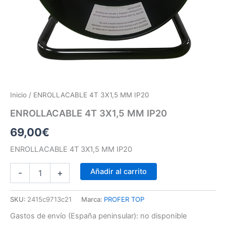
Inicio
/ ENROLLACABLE 4T 3X1,5 MM IP20
ENROLLACABLE 4T 3X1,5 MM IP20
69,00
€
ENROLLACABLE 4T 3X1,5 MM IP20
Añadir al carrito
-
+
SKU:
2415c9713c21
Marca:
PROFER TOP
Gastos de envío (España peninsular):
no disponible