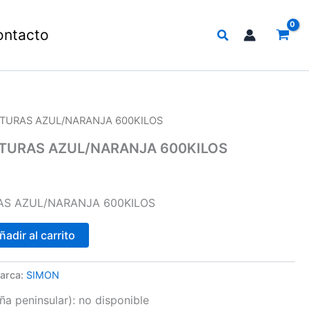
Buscar
ontacto
LTURAS AZUL/NARANJA 600KILOS
LTURAS AZUL/NARANJA 600KILOS
AS AZUL/NARANJA 600KILOS
ñadir al carrito
arca:
SIMON
a peninsular):
no disponible