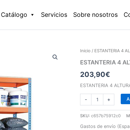
Catálogo
Servicios
Sobre nosotros
C
ESTANTERIA
Inicio
/ ESTANTERIA 4 A
4
ALTURAS
ESTANTERIA 4 A
AZUL/NARANJA
203,90
€
600KILOS
cantidad
ESTANTERIA 4 ALTUR
A
-
+
SKU:
c657b75912c0
M
Gastos de envío (Españ