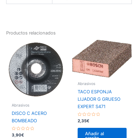
Productos relacionados
Abrasivos
TACO ESPONJA
LIJADOR G GRUESO
Abrasivos
EXPERT S471
DISCO C ACERO
Valorado
BOMBEADO
2,35
€
con
0
de
Añadir al
Valorado
3,90
€
5
carrito
con