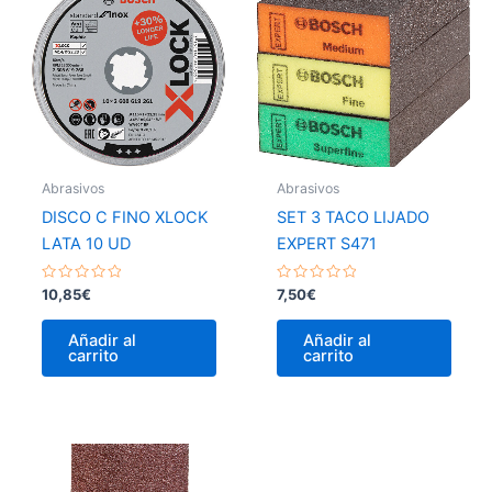
Abrasivos
Abrasivos
DISCO C FINO XLOCK
SET 3 TACO LIJADO
LATA 10 UD
EXPERT S471
Valorado
Valorado
10,85
€
7,50
€
con
con
0
0
de
de
Añadir al
Añadir al
5
5
carrito
carrito