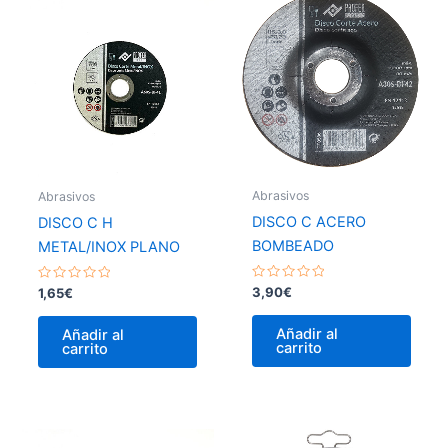
Abrasivos
Abrasivos
DISCO C ACERO
DISCO C H
BOMBEADO
METAL/INOX PLANO
Valorado
Valorado
3,90
€
1,65
€
con
con
0
0
de
de
Añadir al
Añadir al
5
5
carrito
carrito