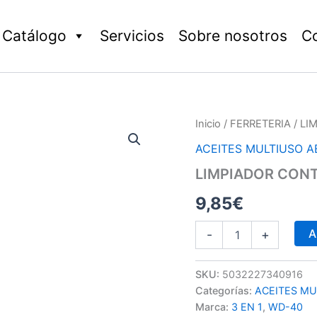
Catálogo
Servicios
Sobre nosotros
C
LIMPIADOR
Inicio
/
FERRETERIA
/ LI
CONTACTOS
ACEITES MULTIUSO A
cantidad
LIMPIADOR CON
9,85
€
A
-
+
SKU:
5032227340916
Categorías:
ACEITES MU
Marca:
3 EN 1
,
WD-40