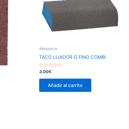
Abrasivos
TACO LIJADOR G FINO COMBI
Valorado
3,00
€
con
0
de
Añadir al carrito
5