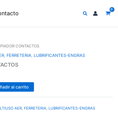
Buscar
ontacto
MPIADOR CONTACTOS
ER
,
FERRETERIA
,
LUBRIFICANTES-ENGRAS
TACTOS
ñadir al carrito
LTIUSO AER
,
FERRETERIA
,
LUBRIFICANTES-ENGRAS