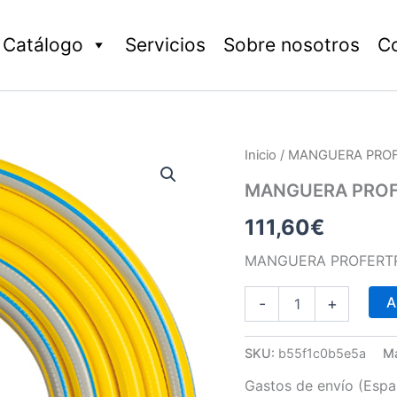
Catálogo
Servicios
Sobre nosotros
C
MANGUERA
Inicio
/ MANGUERA PROF
PROFERTRICO
3
MANGUERA PROF
CAPAS
111,60
€
19
cantidad
MANGUERA PROFERTR
A
-
+
SKU:
b55f1c0b5e5a
M
Gastos de envío (Españ