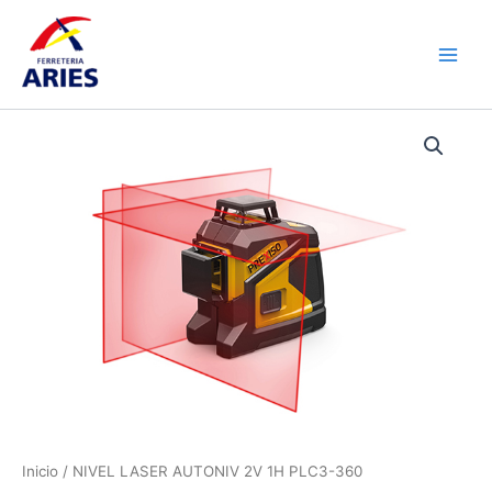
Ir
Main
al
Men
contenido
NIVEL
LASER
AUTONIV
2V
1H
PLC3-
360
cantidad
Inicio
/ NIVEL LASER AUTONIV 2V 1H PLC3-360