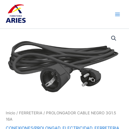
Ir
Main
al
Men
contenido
PROLONGADOR
CABLE
NEGRO
3G1.5
16A
cantidad
Inicio
/
FERRETERIA
/ PROLONGADOR CABLE NEGRO 3G1.5
16A
CONEXIONES/PROLONGAD
,
ELECTRICIDAD
,
FERRETERIA