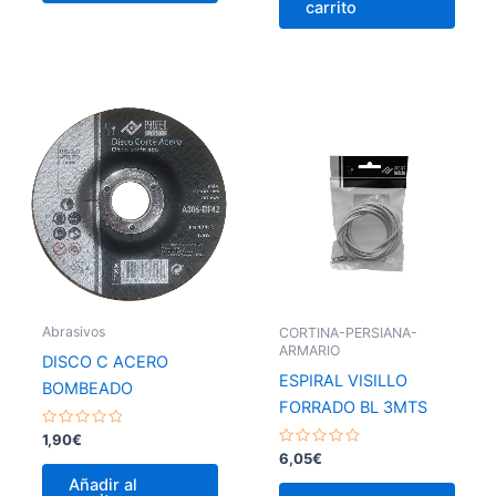
carrito
Abrasivos
CORTINA-PERSIANA-
ARMARIO
DISCO C ACERO
ESPIRAL VISILLO
BOMBEADO
FORRADO BL 3MTS
Valorado
1,90
€
con
Valorado
6,05
€
0
con
de
0
Añadir al
5
de