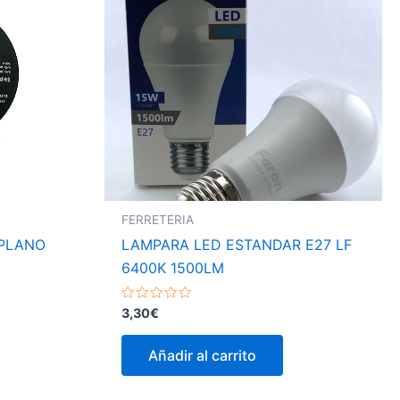
FERRETERIA
 PLANO
LAMPARA LED ESTANDAR E27 LF
6400K 1500LM
Valorado
3,30
€
con
0
de
Añadir al carrito
5