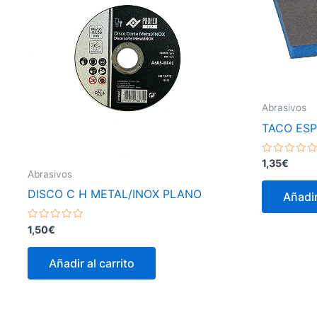
Abrasivos
TACO ESP
Valorado
1,35
€
con
Abrasivos
0
de
DISCO C H METAL/INOX PLANO
Añadir
5
Valorado
1,50
€
con
0
de
Añadir al carrito
5