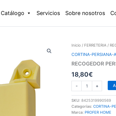
Catálogo
Servicios
Sobre nosotros
C
RECOGEDOR
Inicio
/
FERRETERIA
/ RE
PERSIANA
CORTINA-PERSIANA-
ABAT.MARFIL
cantidad
RECOGEDOR PERS
18,80
€
A
-
+
SKU:
8425319990569
Categorías:
CORTINA-P
Marca:
PROFER HOME