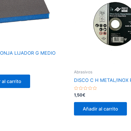
ONJA LIJADOR G MEDIO
Abrasivos
DISCO C H METAL/INOX
 al carrito
Valorado
1,50
€
con
0
de
Añadir al carrito
5