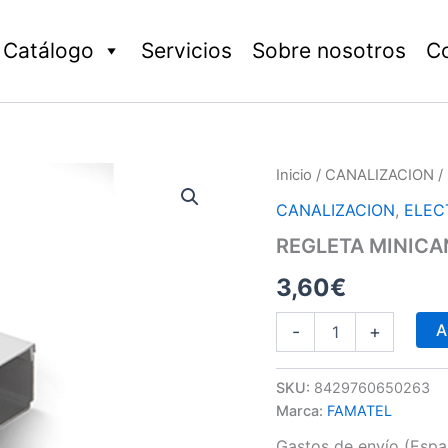
Catálogo
Servicios
Sobre nosotros
C
REGLETA
Inicio
/
CANALIZACION
/
MINICANAL
CANALIZACION
,
ELEC
12x12
ADHESIVA
REGLETA MINICA
2
M
3,60
€
cantidad
A
-
+
SKU:
8429760650263
Marca:
FAMATEL
Gastos de envío (Españ