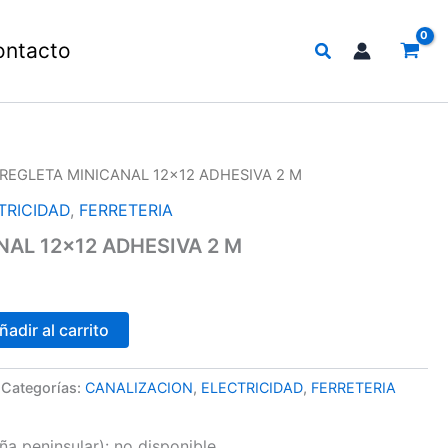
Buscar
ontacto
 REGLETA MINICANAL 12×12 ADHESIVA 2 M
TRICIDAD
,
FERRETERIA
NAL 12×12 ADHESIVA 2 M
ñadir al carrito
Categorías:
CANALIZACION
,
ELECTRICIDAD
,
FERRETERIA
a peninsular):
no disponible