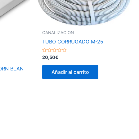
CANALIZACION
TUBO CORRUGADO M-25
Valorado
20,50
€
con
0
TORN BLAN
de
Añadir al carrito
5