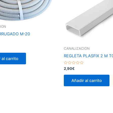
ION
RRUGADO M-20
CANALIZACION
REGLETA PLASFIX 2 M 
 al carrito
Valorado
2,90
€
con
0
de
Añadir al carrito
5