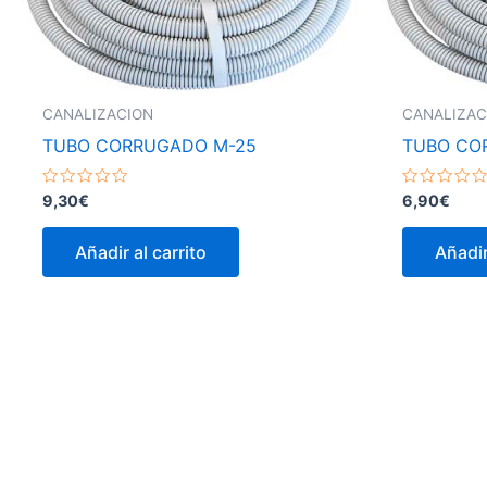
CANALIZACION
CANALIZAC
TUBO CORRUGADO M-25
TUBO CO
Valorado
Valorado
9,30
€
6,90
€
con
con
0
0
de
de
Añadir al carrito
Añadir
5
5