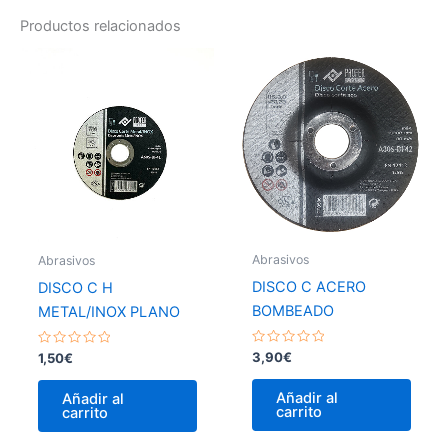
Productos relacionados
Abrasivos
Abrasivos
DISCO C ACERO
DISCO C H
BOMBEADO
METAL/INOX PLANO
Valorado
Valorado
3,90
€
1,50
€
con
con
0
0
de
de
Añadir al
Añadir al
5
5
carrito
carrito