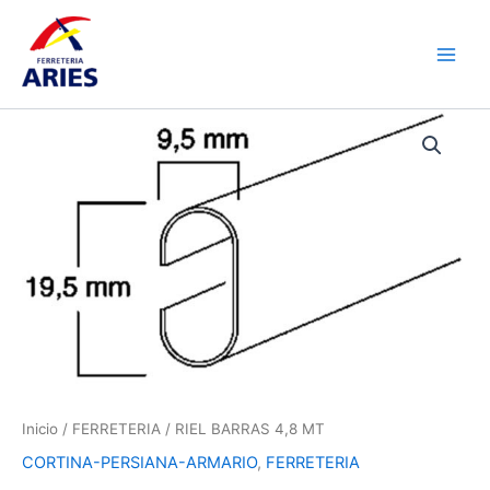
Ir
Main
al
Men
contenido
RIEL
BARRAS
4,8
MT
cantidad
Inicio
/
FERRETERIA
/ RIEL BARRAS 4,8 MT
CORTINA-PERSIANA-ARMARIO
,
FERRETERIA