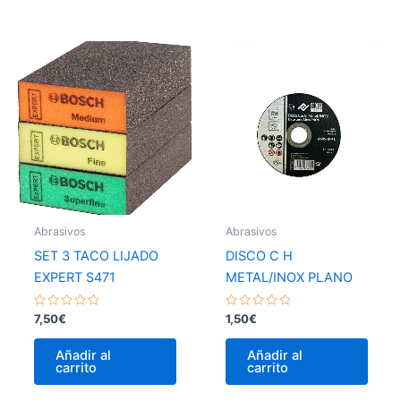
Abrasivos
Abrasivos
SET 3 TACO LIJADO
DISCO C H
EXPERT S471
METAL/INOX PLANO
Valorado
Valorado
7,50
€
1,50
€
con
con
0
0
de
de
Añadir al
Añadir al
5
5
carrito
carrito