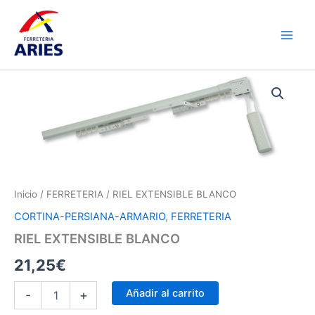
Ir
Main
al
Men
contenido
RIEL
EXTENSIBLE
BLANCO
cantidad
Inicio
/
FERRETERIA
/ RIEL EXTENSIBLE BLANCO
CORTINA-PERSIANA-ARMARIO
,
FERRETERIA
RIEL EXTENSIBLE BLANCO
21,25
€
Añadir al carrito
-
+