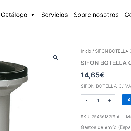
Catálogo
Servicios
Sobre nosotros
C
SIFON
Inicio
/ SIFON BOTELLA 
BOTELLA
C/
SIFON BOTELLA C
VALVULA
14,65
€
S-
135
D.40-
SIFON BOTELLA C/ VA
32
cantidad
A
-
+
SKU:
75456f87f3bb
M
Gastos de envío (Españ