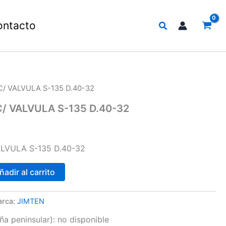
Buscar
ontacto
C/ VALVULA S-135 D.40-32
/ VALVULA S-135 D.40-32
LVULA S-135 D.40-32
ñadir al carrito
arca:
JIMTEN
a peninsular):
no disponible