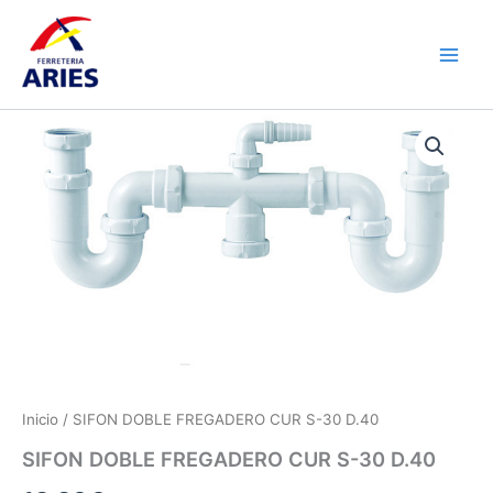
Ir
Main
al
Men
contenido
SIFON
DOBLE
FREGADERO
CUR
S-
30
D.40
cantidad
Inicio
/ SIFON DOBLE FREGADERO CUR S-30 D.40
SIFON DOBLE FREGADERO CUR S-30 D.40