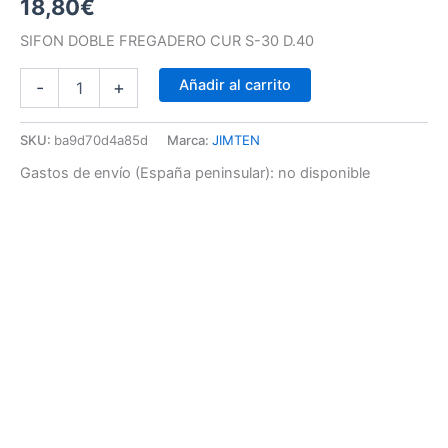
18,80
€
SIFON DOBLE FREGADERO CUR S-30 D.40
Añadir al carrito
-
+
SKU:
ba9d70d4a85d
Marca:
JIMTEN
Gastos de envío (España peninsular):
no disponible