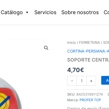
Catálogo
Servicios
Sobre nosotros
C
SOPORTE
Inicio
/
FERRETERIA
/ SO
CENTRAL
CORTINA-PERSIANA-
OVAL
NIQUEL
SOPORTE CENTRA
2P
cantidad
4,70
€
A
-
+
SKU:
8425319911274
Marca:
PROFER TOP
Gastos de envío (Españ