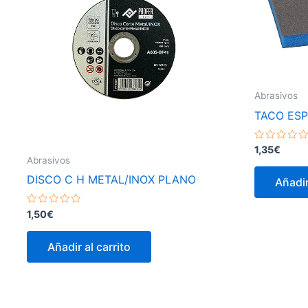
Abrasivos
TACO ESP
Valorado
1,35
€
con
Abrasivos
0
de
DISCO C H METAL/INOX PLANO
Añadir
5
Valorado
1,50
€
con
0
de
Añadir al carrito
5