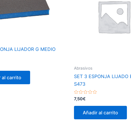
ONJA LIJADOR G MEDIO
Abrasivos
SET 3 ESPONJA LIJADO
 al carrito
S473
Valorado
7,50
€
con
0
de
Añadir al carrito
5