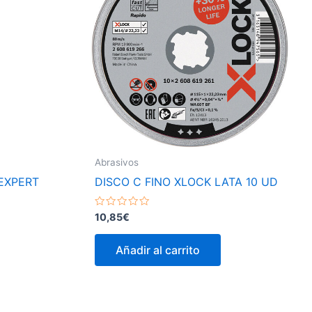
Abrasivos
 EXPERT
DISCO C FINO XLOCK LATA 10 UD
Valorado
10,85
€
con
0
de
Añadir al carrito
5