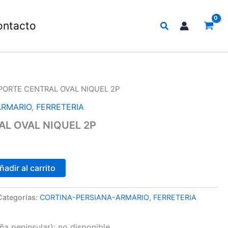
Buscar
ontacto
PORTE CENTRAL OVAL NIQUEL 2P
ARMARIO
,
FERRETERIA
L OVAL NIQUEL 2P
ñadir al carrito
Categorías:
CORTINA-PERSIANA-ARMARIO
,
FERRETERIA
a peninsular):
no disponible