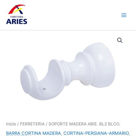
Ir
Main
al
Men
contenido
SOPORTE
MADERA
ABIE.
BL2
BLCO.
cantidad
Inicio
/
FERRETERIA
/ SOPORTE MADERA ABIE. BL2 BLCO.
BARRA CORTINA MADERA
,
CORTINA-PERSIANA-ARMARIO
,