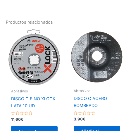
Productos relacionados
Abrasivos
Abrasivos
DISCO C ACERO
DISCO C FINO XLOCK
BOMBEADO
LATA 10 UD
Valorado
Valorado
3,90
€
11,60
€
con
con
0
0
de
de