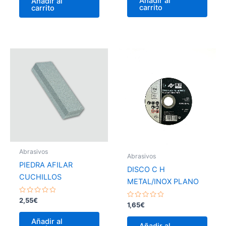
Añadir al
Añadir al
5
5
carrito
carrito
Abrasivos
Abrasivos
PIEDRA AFILAR
DISCO C H
CUCHILLOS
METAL/INOX PLANO
Valorado
2,55
€
Valorado
1,65
€
con
con
0
0
de
Añadir al
de
5