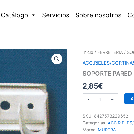
Catálogo
Servicios
Sobre nosotros
C
SOPORTE
Inicio
/
FERRETERIA
/ SO
PARED
ACC.RIELES/CORTINA
LATERAL
2
SOPORTE PARED 
UDS
cantidad
2,85
€
A
-
+
SKU:
8427573229652
Categorías:
ACC.RIELES
Marca:
MURTRA