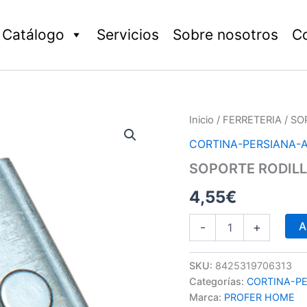
Catálogo
Servicios
Sobre nosotros
C
SOPORTE
Inicio
/
FERRETERIA
/ SO
RODILLOS
CORTINA-PERSIANA-
ZINCADO
cantidad
SOPORTE RODIL
4,55
€
A
-
+
SKU:
8425319706313
Categorías:
CORTINA-P
Marca:
PROFER HOME