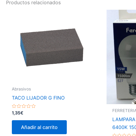
Productos relacionados
Abrasivos
TACO LIJADOR G FINO
FERRETERI
Valorado
1,35
€
con
LAMPARA 
0
de
6400K 15
Añadir al carrito
5