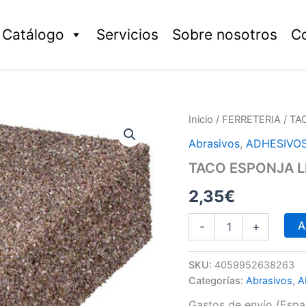
Catálogo
Servicios
Sobre nosotros
C
TACO
Inicio
/
FERRETERIA
/ TA
ESPONJA
Abrasivos
,
ADHESIVOS
LIJADOR
G
TACO ESPONJA L
GRUESO
EXPERT
2,35
€
S471
cantidad
A
-
+
SKU:
4059952638263
Categorías:
Abrasivos
,
A
Gastos de envío (Españ