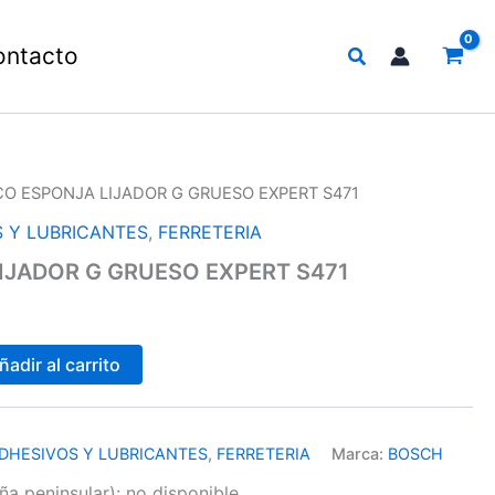
Buscar
ontacto
CO ESPONJA LIJADOR G GRUESO EXPERT S471
 Y LUBRICANTES
,
FERRETERIA
IJADOR G GRUESO EXPERT S471
ñadir al carrito
DHESIVOS Y LUBRICANTES
,
FERRETERIA
Marca:
BOSCH
a peninsular):
no disponible