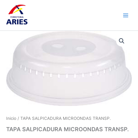
Ir
Main
al
Men
contenido
TAPA
SALPICADURA
MICROONDAS
TRANSP.
cantidad
Inicio
/ TAPA SALPICADURA MICROONDAS TRANSP.
TAPA SALPICADURA MICROONDAS TRANSP.