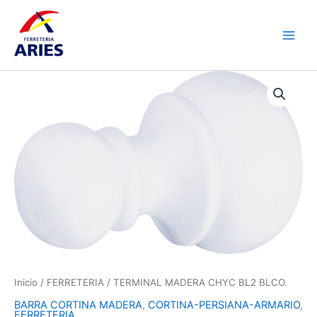
Ir
Main
al
Men
contenido
TERMINAL
MADERA
CHYC
BL2
BLCO.
cantidad
Inicio
/
FERRETERIA
/ TERMINAL MADERA CHYC BL2 BLCO.
BARRA CORTINA MADERA
,
CORTINA-PERSIANA-ARMARIO
,
FERRETERIA