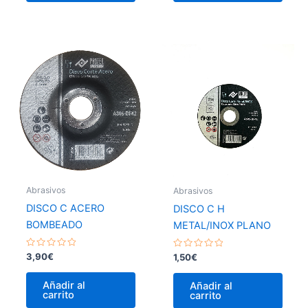
Abrasivos
Abrasivos
DISCO C ACERO
DISCO C H
BOMBEADO
METAL/INOX PLANO
Valorado
Valorado
3,90
€
1,50
€
con
con
0
0
de
de
Añadir al
Añadir al
5
5
carrito
carrito