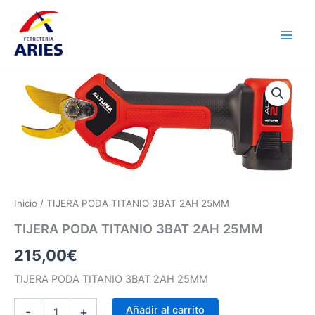
Ir
Main
al
Men
contenido
TIJERA
PODA
TITANIO
3BAT
2AH
25MM
cantidad
Inicio
/ TIJERA PODA TITANIO 3BAT 2AH 25MM
TIJERA PODA TITANIO 3BAT 2AH 25MM
215,00
€
TIJERA PODA TITANIO 3BAT 2AH 25MM
Añadir al carrito
-
+