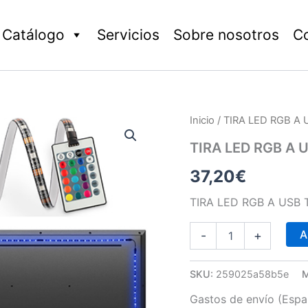
Catálogo
Servicios
Sobre nosotros
C
TIRA
Inicio
/ TIRA LED RGB A
LED
RGB
TIRA LED RGB A
A
37,20
€
USB
TV
+CONTROL
TIRA LED RGB A USB
REMOTO
6
A
-
+
TIRAS
cantidad
SKU:
259025a58b5e
M
Gastos de envío (Españ