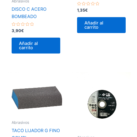
Abrasivos
DISCO C ACERO
Valorado
1,35
€
con
BOMBEADO
0
de
Añadir al
5
carrito
Valorado
3,90
€
con
0
de
Añadir al
5
carrito
Abrasivos
TACO LIJADOR G FINO