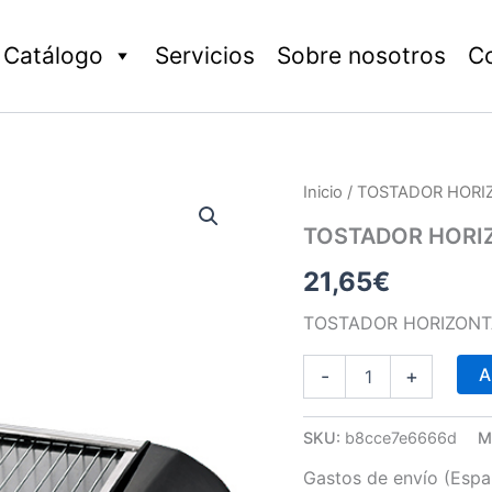
Catálogo
Servicios
Sobre nosotros
C
TOSTADOR
Inicio
/ TOSTADOR HORI
HORIZONTAL
2
TOSTADOR HORIZ
RESISTENCIAS
21,65
€
cantidad
TOSTADOR HORIZONTA
A
-
+
SKU:
b8cce7e6666d
M
Gastos de envío (Españ