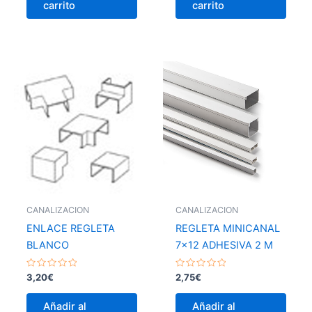
carrito
carrito
CANALIZACION
CANALIZACION
ENLACE REGLETA
REGLETA MINICANAL
BLANCO
7×12 ADHESIVA 2 M
Valorado
Valorado
3,20
€
2,75
€
con
con
0
0
de
de
Añadir al
Añadir al
5
5