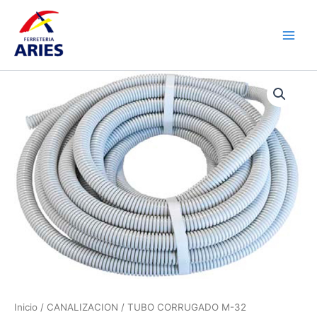
Ir
Main
al
Men
contenido
TUBO
CORRUGADO
M-
32
cantidad
Inicio
/
CANALIZACION
/ TUBO CORRUGADO M-32