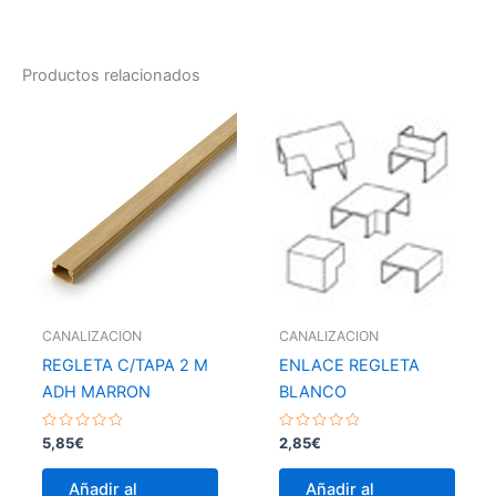
Productos relacionados
CANALIZACION
CANALIZACION
REGLETA C/TAPA 2 M
ENLACE REGLETA
ADH MARRON
BLANCO
Valorado
Valorado
5,85
€
2,85
€
con
con
0
0
de
de
Añadir al
Añadir al
5
5