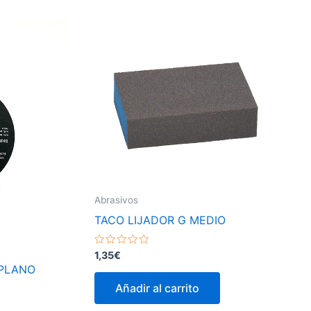
Abrasivos
TACO LIJADOR G MEDIO
Valorado
1,35
€
con
 PLANO
0
de
Añadir al carrito
5