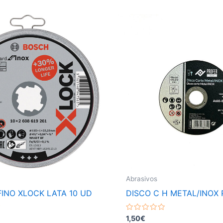
Abrasivos
FINO XLOCK LATA 10 UD
DISCO C H METAL/INOX
Valorado
1,50
€