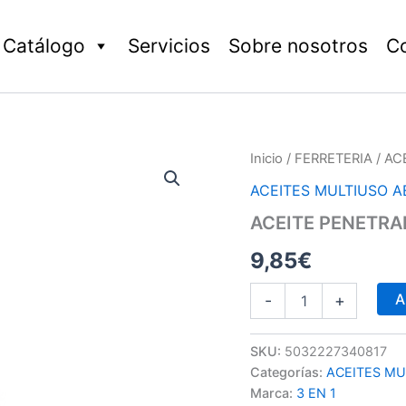
Catálogo
Servicios
Sobre nosotros
C
ACEITE
Inicio
/
FERRETERIA
/ AC
PENETRANTE
ACEITES MULTIUSO A
AFLOJATODO
cantidad
ACEITE PENETR
9,85
€
A
-
+
SKU:
5032227340817
Categorías:
ACEITES MU
Marca:
3 EN 1