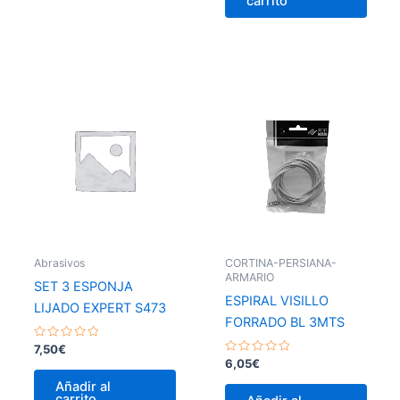
carrito
Abrasivos
CORTINA-PERSIANA-
ARMARIO
SET 3 ESPONJA
ESPIRAL VISILLO
LIJADO EXPERT S473
FORRADO BL 3MTS
Valorado
7,50
€
con
Valorado
6,05
€
0
con
de
0
Añadir al
5
de
carrito