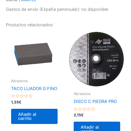
Gastos de envío (España peninsular):
no disponible
Productos relacionados
Abrasivos
TACO LIJADOR G FINO
Abrasivos
DISCO C PIEDRA PRO
Valorado
1,35
€
con
0
de
Añadir al
Valorado
2,15
€
5
carrito
con
0
de
Añadir al
5