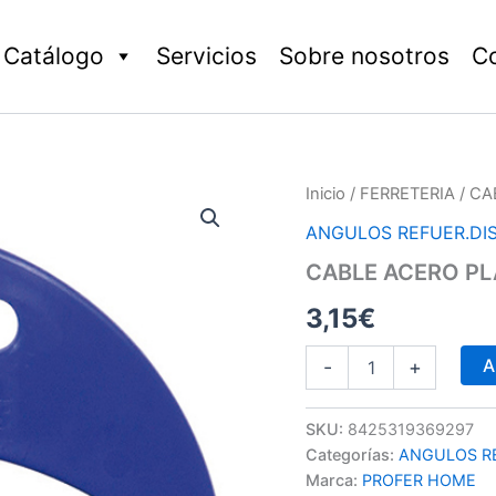
Catálogo
Servicios
Sobre nosotros
C
CABLE
Inicio
/
FERRETERIA
/ CA
ACERO
ANGULOS REFUER.DI
PLASTIF
3,5MM
CABLE ACERO PL
VD
cantidad
3,15
€
A
-
+
SKU:
8425319369297
Categorías:
ANGULOS RE
Marca:
PROFER HOME