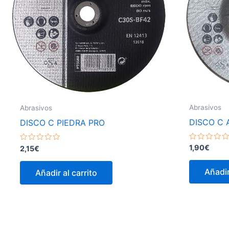
Abrasivos
Abrasivos
DISCO C
DISCO C PIEDRA PRO
Valorado
1,90
€
Valorado
2,15
€
con
con
0
0
de
de
Añadir
Añadir al carrito
5
5