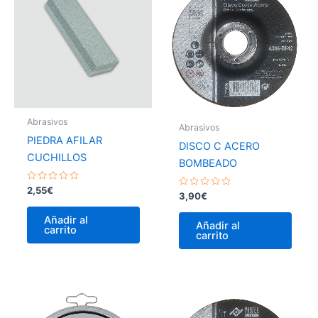
Abrasivos
Abrasivos
PIEDRA AFILAR
DISCO C ACERO
CUCHILLOS
BOMBEADO
Valorado
2,55
€
Valorado
3,90
€
con
con
0
0
de
Añadir al
de
5
Añadir al
carrito
5
carrito