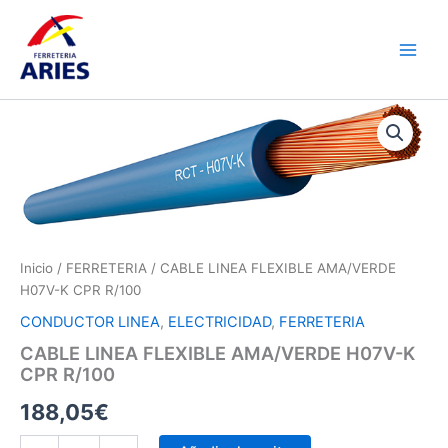
Ir
Main
al
Men
contenido
CABLE
LINEA
FLEXIBLE
AMA/VERDE
H07V-
K
CPR
R/100
cantidad
Inicio
/
FERRETERIA
/ CABLE LINEA FLEXIBLE AMA/VERDE
H07V-K CPR R/100
CONDUCTOR LINEA
,
ELECTRICIDAD
,
FERRETERIA
CABLE LINEA FLEXIBLE AMA/VERDE H07V-K
CPR R/100
188,05
€