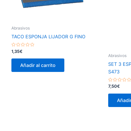
Abrasivos
TACO ESPONJA LIJADOR G FINO
Valorado
1,35
€
con
Abrasivos
0
de
SET 3 ES
Añadir al carrito
5
S473
Valorado
7,50
€
con
0
de
Añadir
5