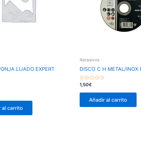
Abrasivos
PONJA LIJADO EXPERT
DISCO C H METAL/INOX
Valorado
1,50
€
con
0
de
Añadir al carrito
5
 al carrito