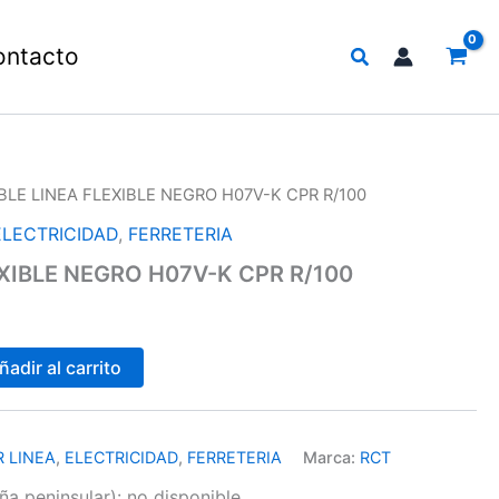
Buscar
ontacto
BLE LINEA FLEXIBLE NEGRO H07V-K CPR R/100
ELECTRICIDAD
,
FERRETERIA
XIBLE NEGRO H07V-K CPR R/100
ñadir al carrito
 LINEA
,
ELECTRICIDAD
,
FERRETERIA
Marca:
RCT
a peninsular):
no disponible