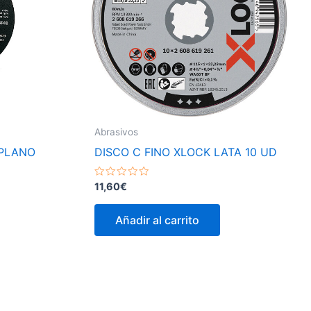
Abrasivos
 PLANO
DISCO C FINO XLOCK LATA 10 UD
Valorado
11,60
€
con
0
de
Añadir al carrito
5