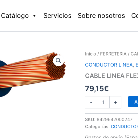
Catálogo
Servicios
Sobre nosotros
C
CABLE
Inicio
/
FERRETERIA
/ CA
LINEA
CONDUCTOR LINEA
,
FLEXIBLE
NEGRO
CABLE LINEA FLE
H07V-
K
79,15
€
CPR
R/100
A
-
+
cantidad
SKU:
8429642000247
Categorías:
CONDUCTOR
Gastos de envío (Españ