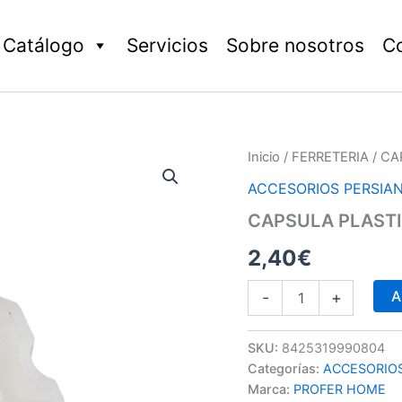
Catálogo
Servicios
Sobre nosotros
C
CAPSULA
Inicio
/
FERRETERIA
/ CA
PLASTICO
ACCESORIOS PERSIA
S/ESPIGA
cantidad
CAPSULA PLASTI
2,40
€
A
-
+
SKU:
8425319990804
Categorías:
ACCESORIO
Marca:
PROFER HOME