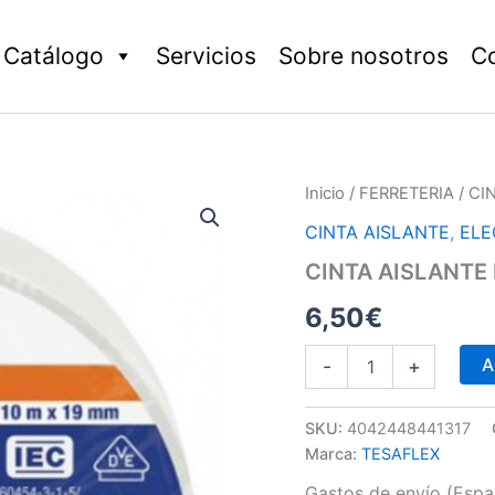
Catálogo
Servicios
Sobre nosotros
C
CINTA
Inicio
/
FERRETERIA
/ CI
AISLANTE
CINTA AISLANTE
,
ELE
BLANCA
cantidad
CINTA AISLANTE
6,50
€
A
-
+
SKU:
4042448441317
Marca:
TESAFLEX
Gastos de envío (Españ