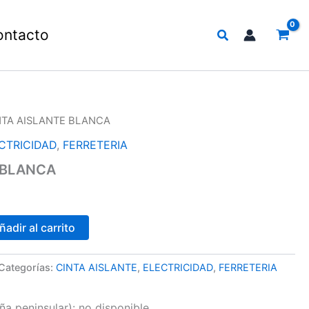
Buscar
ontacto
NTA AISLANTE BLANCA
CTRICIDAD
,
FERRETERIA
 BLANCA
ñadir al carrito
Categorías:
CINTA AISLANTE
,
ELECTRICIDAD
,
FERRETERIA
a peninsular):
no disponible