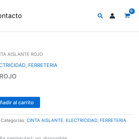
Buscar
ontacto
NTA AISLANTE ROJO
CTRICIDAD
,
FERRETERIA
 ROJO
ñadir al carrito
Categorías:
CINTA AISLANTE
,
ELECTRICIDAD
,
FERRETERIA
a peninsular):
no disponible