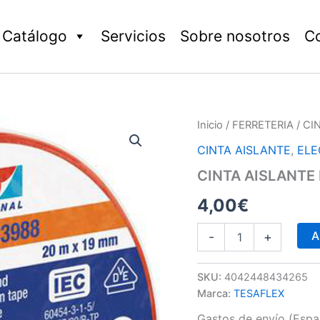
Catálogo
Servicios
Sobre nosotros
C
CINTA
Inicio
/
FERRETERIA
/ CI
AISLANTE
CINTA AISLANTE
,
ELE
ROJO
cantidad
CINTA AISLANTE
4,00
€
A
-
+
SKU:
4042448434265
Marca:
TESAFLEX
Gastos de envío (Españ