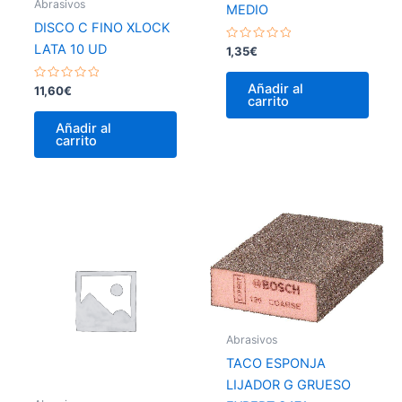
Abrasivos
MEDIO
DISCO C FINO XLOCK
LATA 10 UD
Valorado
1,35
€
con
0
de
Añadir al
Valorado
11,60
€
5
carrito
con
0
de
Añadir al
5
carrito
Abrasivos
TACO ESPONJA
LIJADOR G GRUESO