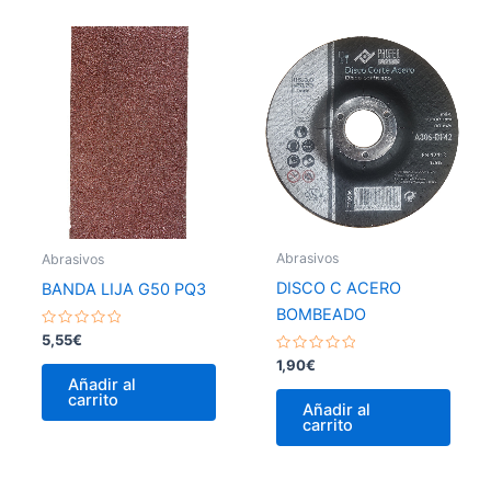
Abrasivos
Abrasivos
DISCO C ACERO
BANDA LIJA G50 PQ3
BOMBEADO
Valorado
5,55
€
con
Valorado
0
1,90
€
con
de
Añadir al
0
5
carrito
de
Añadir al
5
carrito