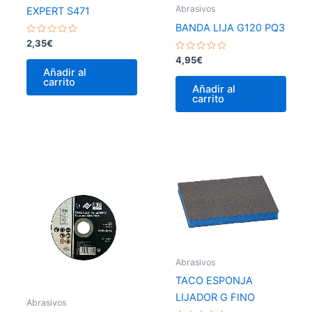
Abrasivos
EXPERT S471
BANDA LIJA G120 PQ3
Valorado
2,35
€
con
Valorado
0
4,95
€
con
de
Añadir al
0
5
carrito
de
Añadir al
5
carrito
Abrasivos
TACO ESPONJA
LIJADOR G FINO
Abrasivos