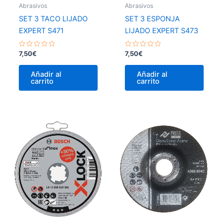
Abrasivos
Abrasivos
SET 3 TACO LIJADO
SET 3 ESPONJA
EXPERT S471
LIJADO EXPERT S473
Valorado
Valorado
7,50
€
7,50
€
con
con
0
0
de
de
Añadir al
Añadir al
5
5
carrito
carrito