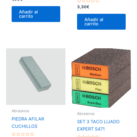
con
0
Valorado
3,30
€
de
con
Añadir al
5
0
carrito
de
Añadir al
5
carrito
Abrasivos
Abrasivos
PIEDRA AFILAR
SET 3 TACO LIJADO
CUCHILLOS
EXPERT S471