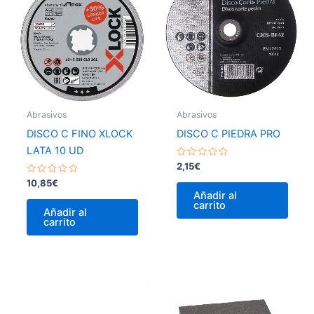
Abrasivos
Abrasivos
DISCO C FINO XLOCK
DISCO C PIEDRA PRO
LATA 10 UD
Valorado
2,15
€
con
Valorado
0
10,85
€
con
de
Añadir al
0
5
carrito
de
Añadir al
5
carrito