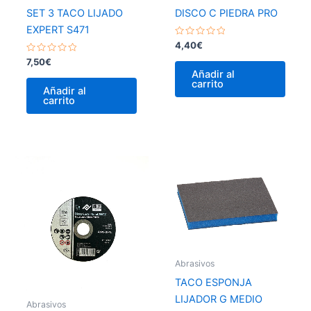
SET 3 TACO LIJADO
DISCO C PIEDRA PRO
EXPERT S471
Valorado
4,40
€
con
Valorado
0
7,50
€
con
de
Añadir al
0
5
carrito
de
Añadir al
5
carrito
Abrasivos
TACO ESPONJA
LIJADOR G MEDIO
Abrasivos