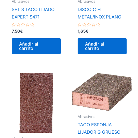
Abrasivos
Abrasivos
SET 3 TACO LIJADO
DISCO C H
EXPERT S471
METAL/INOX PLANO
Valorado
Valorado
7,50
€
1,65
€
con
con
0
0
de
de
Añadir al
Añadir al
5
5
carrito
carrito
Abrasivos
TACO ESPONJA
LIJADOR G GRUESO