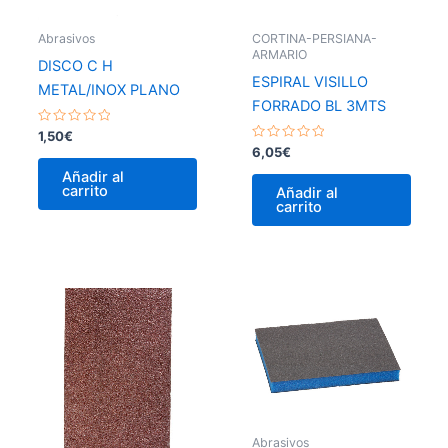
Abrasivos
CORTINA-PERSIANA-
ARMARIO
DISCO C H
ESPIRAL VISILLO
METAL/INOX PLANO
FORRADO BL 3MTS
Valorado
1,50
€
con
Valorado
6,05
€
0
con
de
0
Añadir al
5
de
carrito
Añadir al
5
carrito
Abrasivos