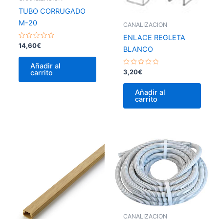
TUBO CORRUGADO
M-20
CANALIZACION
ENLACE REGLETA
Valorado
14,60
€
BLANCO
con
0
de
Añadir al
5
Valorado
3,20
€
carrito
con
0
de
Añadir al
5
carrito
CANALIZACION