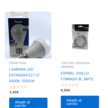
FERRETERIA
CORTINA-PERSIANA-
ARMARIO
LAMPARA LED
ESPIRAL VISILLO
ESTANDAR E27 LF
FORRADO BL 3MTS
6400K 1500LM
Valorado
6,05
€
Valorado
3,30
€
con
con
0
0
de
Añadir al
de
5
Añadir al
carrito
5
carrito