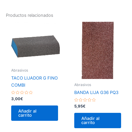
Productos relacionados
Abrasivos
TACO LIJADOR G FINO
Abrasivos
COMBI
BANDA LIJA G36 PQ3
Valorado
3,00
€
con
0
Valorado
5,95
€
de
con
Añadir al
5
0
carrito
de
Añadir al
5
carrito