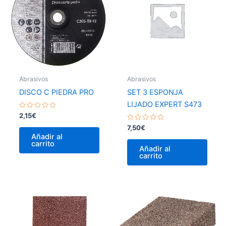
Abrasivos
Abrasivos
DISCO C PIEDRA PRO
SET 3 ESPONJA
LIJADO EXPERT S473
Valorado
2,15
€
con
0
Valorado
7,50
€
de
con
Añadir al
5
0
carrito
de
Añadir al
5
carrito