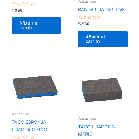
Abrasivos
BANDA LIJA G50 PQ3
Valorado
1,35
€
con
0
de
Añadir al
Valorado
5,55
€
5
carrito
con
0
de
Añadir al
5
carrito
Abrasivos
Abrasivos
TACO ESPONJA
TACO LIJADOR G
LIJADOR G FINO
MEDIO