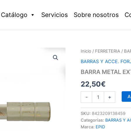
Catálogo
Servicios
Sobre nosotros
C
BARRA
Inicio
/
FERRETERIA
/ BA
METAL
BARRAS Y ACCE. FOR
EXT
KIT
BARRA METAL EX
KANSAS
ORO/CREM
22,50
€
cantidad
A
-
+
SKU:
8423209138459
Categorías:
BARRAS Y A
Marca:
EPID