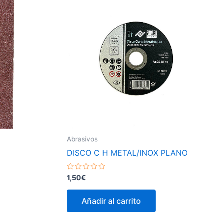
Abrasivos
DISCO C H METAL/INOX PLANO
Valorado
1,50
€
con
0
de
Añadir al carrito
5